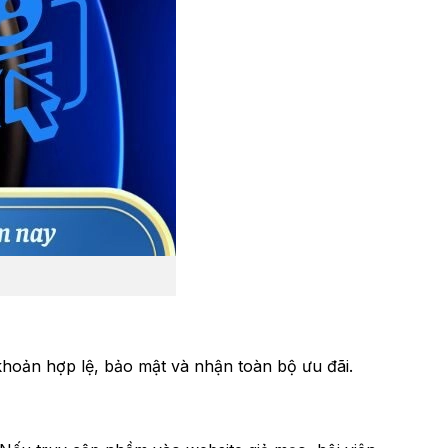
khoản hợp lệ, bảo mật và nhận toàn bộ ưu đãi.