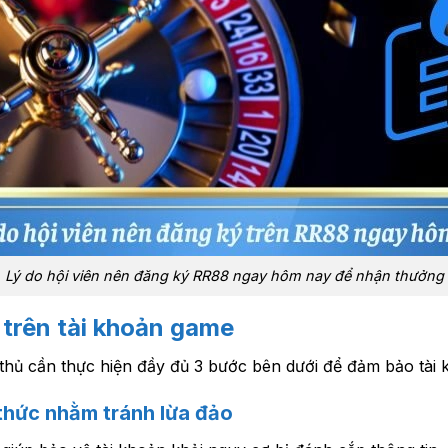
Lý do hội viên nên đăng ký RR88 ngay hôm nay để nhận thưởng
 trên tài khoản game
thủ cần thực hiện đầy đủ 3 bước bên dưới để đảm bảo tài 
thức nhằm tránh lừa đảo