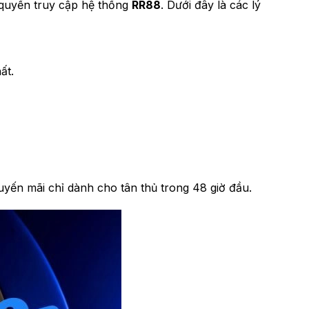
 quyền truy cập hệ thống
RR88
. Dưới đây là các lý
ất.
huyến mãi chỉ dành cho tân thủ trong 48 giờ đầu.