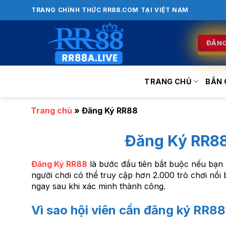
Bỏ
TRANG CHÍNH THỨC RR88.COM TẠI VIỆT NAM
qua
nội
dung
ĐĂNG
TRANG CHỦ
BẮN 
Trang chủ
»
Đăng Ký RR88
Đăng Ký RR8
Đăng Ký RR88
là bước đầu tiên bắt buộc nếu bạn m
người chơi có thể truy cập hơn 2.000 trò chơi nổi 
ngay sau khi xác minh thành công.
Vì sao hội viên cần đăng ký RR8