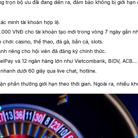
 trọn bộ ưu đãi đang diễn ra, đảm bảo không bị giới hạn
ác minh tài khoản hợp lệ.
0.000 VNĐ cho tài khoản tạo mới trong vòng 7 ngày gần nh
chơi: casino, thể thao, đá gà, bắn cá, slots.
h riêng cho hội viên đã đăng ký chính thức.
ttelPay và 12 ngân hàng lớn như Vietcombank, BIDV, ACB…
anh dưới 60 giây qua live chat, hotline.
hận phần thưởng giới hạn theo thời gian. Ngoài ra, nhiều k