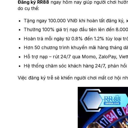
Đăng ký RR88
ngay hôm nay giúp người chơi hưởng
do cụ thể:
Tặng ngay 100.000 VNĐ khi hoàn tất đăng ký, x
Thưởng 100% giá trị nạp đầu tiên lên đến 8.00
Hoàn trả mỗi ngày từ 0.8% đến 1.2% tùy loại trò 
Hơn 50 chương trình khuyến mãi hàng tháng dàn
Hỗ trợ nạp – rút 24/7 qua Momo, ZaloPay, Vie
Hệ thống chăm sóc khách hàng 24/7, phản hồi nh
Việc đăng ký trễ sẽ khiến người chơi mất cơ hội n