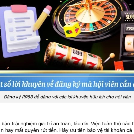
Đăng ký RR88 dễ dàng với các lời khuyên hữu ích cho hội viên
ảo trải nghiệm giải trí an toàn, lâu dài. Việc tuân thủ cá
hay mất quyền rút tiền. Hãy ưu tiên bảo vệ tài khoản cá 