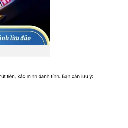
út tiền, xác minh danh tính. Bạn cần lưu ý: