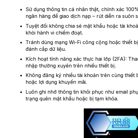
Sử dụng thông tin cá nhân thật, chính xác 100
ngân hàng để giao dịch nạp – rút diễn ra suôn s
Tuyệt đối không chia sẻ mật khẩu hoặc tài kho
khỏi hành vi chiếm đoạt.
Tránh dùng mạng Wi-Fi công cộng hoặc thiết bị 
đánh cắp dữ liệu.
Kích hoạt tính năng xác thực hai lớp (2FA): Th
nhập thường xuyên trên nhiều thiết bị.
Không đăng ký nhiều tài khoản trên cùng thiết b
hoặc lợi dụng khuyến mãi.
Luôn ghi nhớ thông tin khôi phục như email phụ
trạng quên mật khẩu hoặc bị tạm khóa.