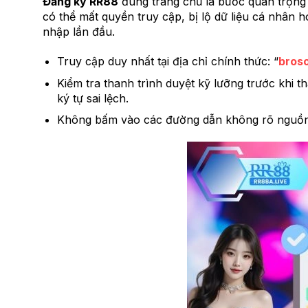
Đăng ký RR88
đúng trang chủ là bước quan trọng 
có thể mất quyền truy cập, bị lộ dữ liệu cá nhân 
nhập lần đầu.
Truy cập duy nhất tại địa chỉ chính thức: “
bros
Kiểm tra thanh trình duyệt kỹ lưỡng trước khi 
ký tự sai lệch.
Không bấm vào các đường dẫn không rõ nguồn gố