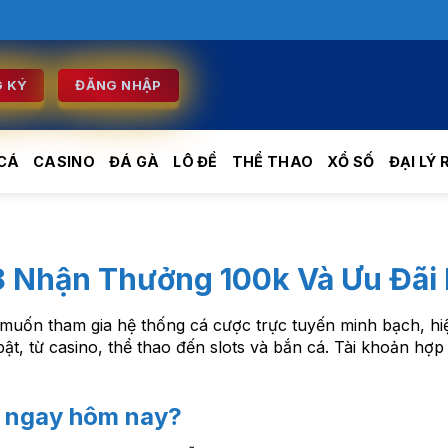
 KÝ
ĐĂNG NHẬP
CÁ
CASINO
ĐÁ GÀ
LÔ ĐỀ
THỂ THAO
XỔ SỐ
ĐẠI LÝ 
8 Nhận Thưởng 100k Và Ưu Đãi
uốn tham gia hệ thống cá cược trực tuyến minh bạch, hiện 
bật, từ casino, thể thao đến slots và bắn cá. Tài khoản hợ
8 ngay hôm nay?