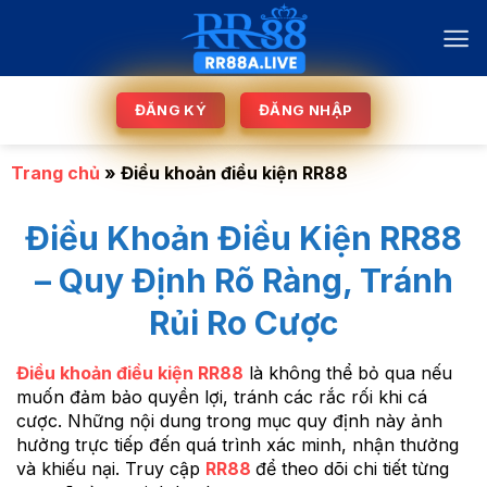
Bỏ
qua
nội
dung
ĐĂNG KÝ
ĐĂNG NHẬP
Trang chủ
»
Điều khoản điều kiện RR88
Điều Khoản Điều Kiện RR88
– Quy Định Rõ Ràng, Tránh
Rủi Ro Cược
Điều khoản điều kiện RR88
là không thể bỏ qua nếu
muốn đảm bảo quyền lợi, tránh các rắc rối khi cá
cược. Những nội dung trong mục quy định này ảnh
hưởng trực tiếp đến quá trình xác minh, nhận thưởng
và khiếu nại. Truy cập
RR88
để theo dõi chi tiết từng