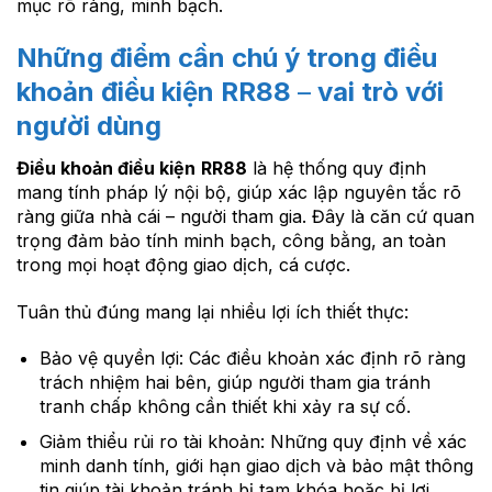
mục rõ ràng, minh bạch.
Những điểm cần chú ý trong điều
khoản điều kiện RR88
–
vai trò với
người dùng
Điều khoản điều kiện
RR88
là hệ thống quy định
mang tính pháp lý nội bộ, giúp xác lập nguyên tắc rõ
ràng giữa nhà cái – người tham gia. Đây là căn cứ quan
trọng đảm bảo tính minh bạch, công bằng, an toàn
trong mọi hoạt động giao dịch, cá cược.
Tuân thủ đúng mang lại nhiều lợi ích thiết thực:
Bảo vệ quyền lợi: Các điều khoản xác định rõ ràng
trách nhiệm hai bên, giúp người tham gia tránh
tranh chấp không cần thiết khi xảy ra sự cố.
Giảm thiểu rủi ro tài khoản: Những quy định về xác
minh danh tính, giới hạn giao dịch và bảo mật thông
tin giúp tài khoản tránh bị tạm khóa hoặc bị lợi