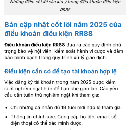
Những điểm cốt lõi cần lưu ý trong điều khoản điều kiện
RR88
Bản cập nhật cốt lõi năm 2025 của
điều khoản điều kiện RR88
Điều khoản điều kiện RR88
đưa ra các quy định chú
trọng bảo vệ hội viên, kiểm soát hành vi cược và đảm
bảo minh bạch trong quy trình xử lý giao dịch.
Điều kiện cần có để tạo tài khoản hợp lệ
Việc đăng ký tài khoản trong năm 2025 được kiểm
soát nghiêm ngặt hơn để hạn chế gian lận. Các yêu
cầu cần tuân thủ nghiêm ngặt khi tham gia:
Chỉ những cá nhân đủ 18 tuổi mới hợp lệ tham gia,
Thông tin chính xác: Cung cấp họ tên, email, số
điện thoại có thể xác minh được.