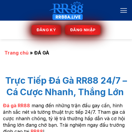
Bỏ
qua
nội
dung
ĐĂNG KÝ
ĐĂNG NHẬP
Trang chủ
»
ĐÁ GÀ
Trực Tiếp
Đá Gà RR88
24/7 –
Cá Cược Nhanh, Thắng Lớn
Đá gà RR88
mang đến những trận đấu gay cấn, hình
ảnh sắc nét và tường thuật trực tiếp 24/7. Tham gia cá
cược nhanh chóng, tỷ lệ trả thưởng hấp dẫn và cơ hội
thắng lớn đang chờ bạn. Trải nghiệm ngay đấu trường
đỉnh cao tại
RR88
!