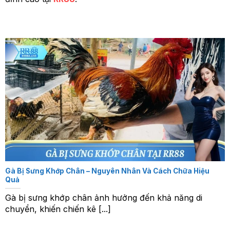
Gà Bị Sưng Khớp Chân – Nguyên Nhân Và Cách Chữa Hiệu
Quả
Gà bị sưng khớp chân ảnh hưởng đến khả năng di
chuyển, khiến chiến kê [...]