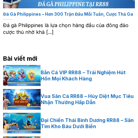
Đá Gà Philippines – Hơn 300 Trận Đấu Mỗi Tuần, Cược Thả Ga
Đá gà Philippines là lựa chọn hàng đầu của đông đảo
cược thủ nhờ khả [...]
Bài viết mới
Bắn Cá VIP RR88 – Trải Nghiệm Hút
Hồn Mọi Khách Hàng
Vua Săn Cá RR88 – Hủy Diệt Mục Tiêu
Nhận Thưởng Hấp Dẫn
Đại Chiến Thái Bình Dương RR88 – Săn
Tìm Kho Báu Dưới Biển