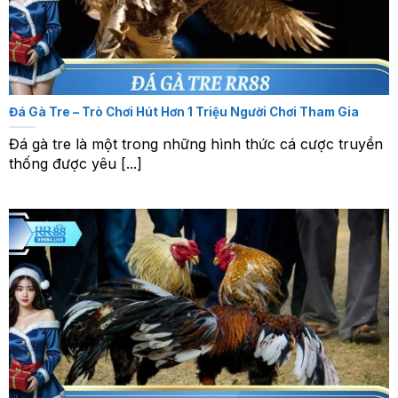
Đá Gà Tre – Trò Chơi Hút Hơn 1 Triệu Người Chơi Tham Gia
Đá gà tre là một trong những hình thức cá cược truyền
thống được yêu [...]