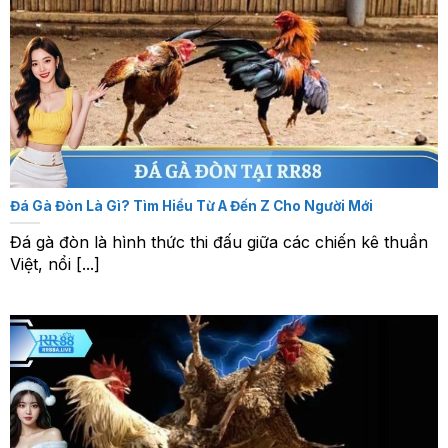
Đá Gà Đòn Là Gì? Tìm Hiểu Từ A Đến Z Cho Người Mới
Đá gà đòn là hình thức thi đấu giữa các chiến kê thuần
Việt, nổi [...]