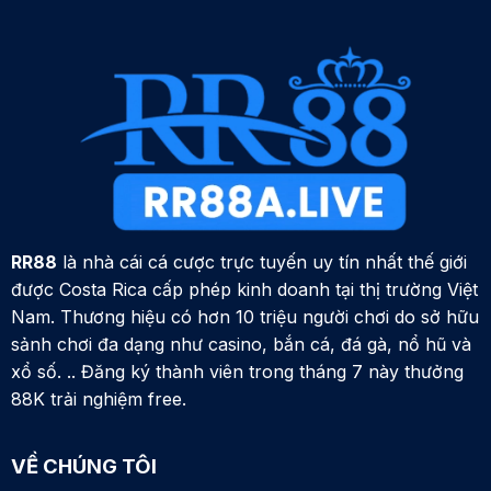
RR88
là nhà cái cá cược trực tuyến uy tín nhất thế giới
được Costa Rica cấp phép kinh doanh tại thị trường Việt
Nam. Thương hiệu có hơn 10 triệu người chơi do sở hữu
sảnh chơi đa dạng như casino, bắn cá, đá gà, nổ hũ và
xổ số. .. Đăng ký thành viên trong tháng 7 này thưởng
88K trải nghiệm free.
VỀ CHÚNG TÔI