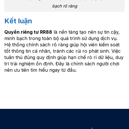
bạch rõ ràng
Kết luận
Quyền riêng tư RR88
là nền tảng tạo nên sự tin cậy,
minh bạch trong toàn bộ quá trình sử dụng dịch vụ.
Hệ thống chính sách rõ ràng giúp hội viên kiểm soát
tốt thông tin cá nhân, tránh các rủi ro phát sinh. Việc
tuân thủ đúng quy định giúp hạn chế rò rỉ dữ liệu, duy
trì trải nghiệm ổn định. Đây là chính sách người chơi
nên ưu tiên tìm hiểu ngay từ đầu.