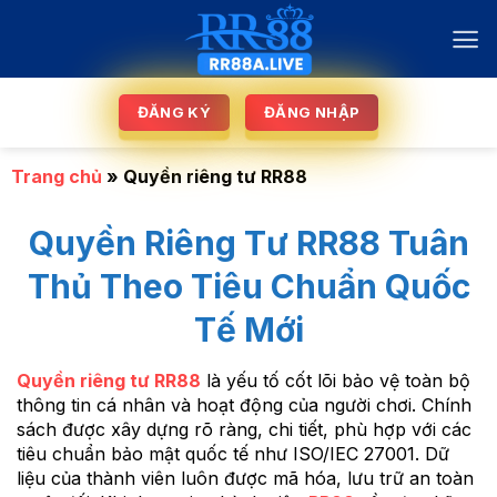
Bỏ
qua
nội
dung
ĐĂNG KÝ
ĐĂNG NHẬP
Trang chủ
»
Quyền riêng tư RR88
Quyền Riêng Tư RR88 Tuân
Thủ Theo Tiêu Chuẩn Quốc
Tế Mới
Quyền riêng tư RR88
là yếu tố cốt lõi bảo vệ toàn bộ
thông tin cá nhân và hoạt động của người chơi. Chính
sách được xây dựng rõ ràng, chi tiết, phù hợp với các
tiêu chuẩn bảo mật quốc tế như ISO/IEC 27001. Dữ
liệu của thành viên luôn được mã hóa, lưu trữ an toàn