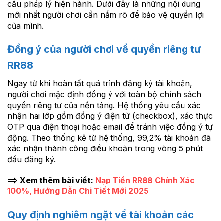
cầu pháp lý hiện hành. Dưới đây là những nội dung
mới nhất người chơi cần nắm rõ để bảo vệ quyền lợi
của mình.
Đồng ý của người chơi về quyền riêng tư
RR88
Ngay từ khi hoàn tất quá trình đăng ký tài khoản,
người chơi mặc định đồng ý với toàn bộ chính sách
quyền riêng tư của nền tảng. Hệ thống yêu cầu xác
nhận hai lớp gồm đồng ý điện tử (checkbox), xác thực
OTP qua điện thoại hoặc email để tránh việc đồng ý tự
động. Theo thống kê từ hệ thống, 99,2% tài khoản đã
xác nhận thành công điều khoản trong vòng 5 phút
đầu đăng ký.
==> Xem thêm bài viết:
Nạp Tiền RR88 Chính Xác
100%, Hướng Dẫn Chi Tiết Mới 2025
Quy định nghiêm ngặt về tài khoản các