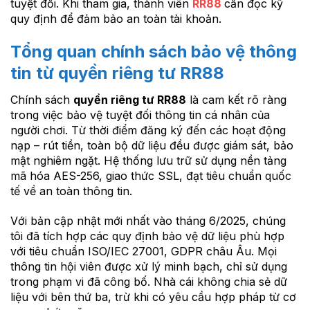
tuyệt đối. Khi tham gia, thành viên
RR88
cần đọc kỹ
quy định để đảm bảo an toàn tài khoản.
Tổng quan chính sách bảo vệ thông
tin từ quyền riêng tư RR88
Chính sách
quyền riêng tư RR88
là cam kết rõ ràng
trong việc bảo vệ tuyệt đối thông tin cá nhân của
người chơi. Từ thời điểm đăng ký đến các hoạt động
nạp – rút tiền, toàn bộ dữ liệu đều được giám sát, bảo
mật nghiêm ngặt. Hệ thống lưu trữ sử dụng nền tảng
mã hóa AES-256, giao thức SSL, đạt tiêu chuẩn quốc
tế về an toàn thông tin.
Với bản cập nhật mới nhất vào tháng 6/2025, chúng
tôi đã tích hợp các quy định bảo vệ dữ liệu phù hợp
với tiêu chuẩn ISO/IEC 27001, GDPR châu Âu. Mọi
thông tin hội viên được xử lý minh bạch, chỉ sử dụng
trong phạm vi đã công bố. Nhà cái không chia sẻ dữ
liệu với bên thứ ba, trừ khi có yêu cầu hợp pháp từ cơ