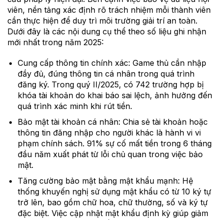
viên, nền tảng xác định rõ trách nhiệm mỗi thành viên
cần thực hiện để duy trì môi trường giải trí an toàn.
Dưới đây là các nội dung cụ thể theo số liệu ghi nhận
mới nhất trong năm 2025:
Cung cấp thông tin chính xác: Game thủ cần nhập
đầy đủ, đúng thông tin cá nhân trong quá trình
đăng ký. Trong quý II/2025, có 742 trường hợp bị
khóa tài khoản do khai báo sai lệch, ảnh hưởng đến
quá trình xác minh khi rút tiền.
Bảo mật tài khoản cá nhân: Chia sẻ tài khoản hoặc
thông tin đăng nhập cho người khác là hành vi vi
phạm chính sách. 91% sự cố mất tiền trong 6 tháng
đầu năm xuất phát từ lỗi chủ quan trong việc bảo
mật.
Tăng cường bảo mật bằng mật khẩu mạnh: Hệ
thống khuyến nghị sử dụng mật khẩu có từ 10 ký tự
trở lên, bao gồm chữ hoa, chữ thường, số và ký tự
đặc biệt. Việc cập nhật mật khẩu định kỳ giúp giảm