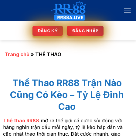
Bỏ
qua
nội
dung
ĐĂNG KÝ
ĐĂNG NHẬP
Trang chủ
»
THỂ THAO
Thể Thao RR88 Trận Nào
Cũng Có Kèo – Tỷ Lệ Đỉnh
Cao
Thể thao RR88
mở ra thế giới cá cược sôi động với
hàng nghìn trận đấu mỗi ngày, tỷ lệ kèo hấp dẫn và
cập nhật theo thời gian thực. Đặt cược nhanh, giao