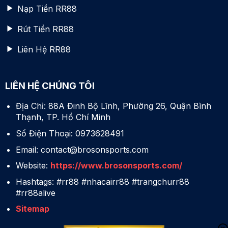
Nạp Tiền RR88
Rút Tiền RR88
Liên Hệ RR88
LIÊN HỆ CHÚNG TÔI
Địa Chỉ: 88A Đinh Bộ Lĩnh, Phường 26, Quận Bình
Thạnh, TP. Hồ Chí Minh
Số Điện Thoại:
0973628491
Email:
contact@brosonsports.com
Website:
https://www.brosonsports.com/
Hashtags:
#rr88 #nhacairr88 #trangchurr88
#rr88alive
Sitemap