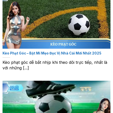
Kèo Phạt Góc – Bật Mí Mẹo Đọc Vị Nhà Cái Mới Nhất 2025
Kèo phạt góc dễ bắt nhịp khi theo dõi trực tiếp, nhất là
với những [...]