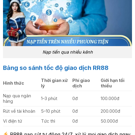
Nạp tiền qua nhiều kênh
Bảng so sánh tốc độ giao dịch RR88
Thời gian xử
Phí giao
Giới hạn tối
Hình thức
lý
dịch
thiểu
Nạp qua ngân
1–3 phút
0đ
100.000đ
hàng
Rút về tài khoản
5–10 phút
0đ
200.000đ
Ví điện tử
Tức thì
0đ
50.000đ
RR88 nạp rút tự động 24/7, xử lý mọi giao dịch ngay