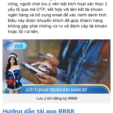
công, người chơi lưu ý nên bật kích hoạt xác thực 2
yếu tố qua mã OTP, kết hợp với liên kết tài khoản
ngân hàng và bổ sung email để xác minh danh tính.
Điều này được khuyến khích để giúp khách hàng
không gặp phải những rủi ro về đánh cắp tài khoản
hoặc lỗi rút tiền.
Lưu ý khi đăng ký RR88
Hướng dẫn tải app RR88