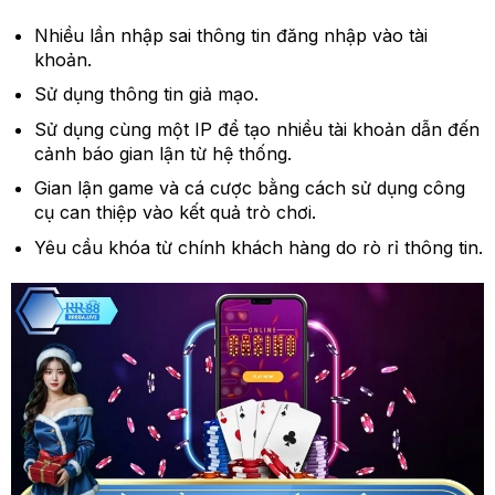
Nhiều lần nhập sai thông tin đăng nhập vào tài
khoản.
Sử dụng thông tin giả mạo.
Sử dụng cùng một IP để tạo nhiều tài khoản dẫn đến
cảnh báo gian lận từ hệ thống.
Gian lận game và cá cược bằng cách sử dụng công
cụ can thiệp vào kết quả trò chơi.
Yêu cầu khóa từ chính khách hàng do rò rỉ thông tin.