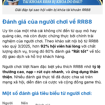
Giải đáp tại sao hội viên bị khóa tài khoản RR88
Đánh giá của người chơi về RR88
Uy tín của một nhà cái không chỉ đến từ quy mô hay
quảng cáo, mà còn được chứng thực bởi chính trải
nghiệm của người chơi. Theo khảo sát nội bộ từ RR88
vào quý 3/2025, hơn
92% hội viên hài lòng
với chất
lượng dịch vụ, trong đó 80% đánh giá
“Rất tốt”
về tốc
độ giao dịch và hỗ trợ khách hàng.
Người chơi Việt Nam đặc biệt yêu thích RR88 nhờ
tỷ lệ
thưởng cao
,
nạp – rút cực nhanh
, và
ứng dụng thân
thiện
. Nhiều đánh giá thực tế đã được chia sẻ trên
mạng xã hội, diễn đàn cá cược và cộng đồng game thủ.
Một số đánh giá tiêu biểu từ người chơi:
Người
Nền