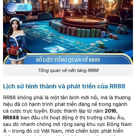
Tổng quan về nền tảng RR88
Lịch sử hình thành và phát triển của RR88
RR88 không phải là một tân binh mới nổi, mà là thương
hiệu đã có hành trình phát triển đáng nể trong ngành
cá cược trực tuyến. Được thành lập từ năm
2016
,
RR888
ban đầu chỉ hoạt động ở thị trường châu Âu,
sau đó nhanh chóng mở rộng sang khu vực Đông Nam
Á – trong đó có Việt Nam, nhờ chiến lược phát triển