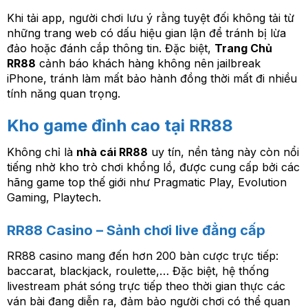
Khi tải app, người chơi lưu ý rằng tuyệt đối không tải từ
những trang web có dấu hiệu gian lận để tránh bị lừa
đảo hoặc đánh cắp thông tin. Đặc biệt,
Trang Chủ
RR88
cảnh báo khách hàng không nên jailbreak
iPhone, tránh làm mất bảo hành đồng thời mất đi nhiều
tính năng quan trọng.
Kho game đỉnh cao tại RR88
Không chỉ là
nhà cái RR88
uy tín, nền tảng này còn nổi
tiếng nhờ kho trò chơi khổng lồ, được cung cấp bởi các
hãng game top thế giới như Pragmatic Play, Evolution
Gaming, Playtech.
RR88 Casino – Sảnh chơi live đẳng cấp
RR88 casino mang đến hơn 200 bàn cược trực tiếp:
baccarat, blackjack, roulette,… Đặc biệt, hệ thống
livestream phát sóng trực tiếp theo thời gian thực các
ván bài đang diễn ra, đảm bảo người chơi có thể quan