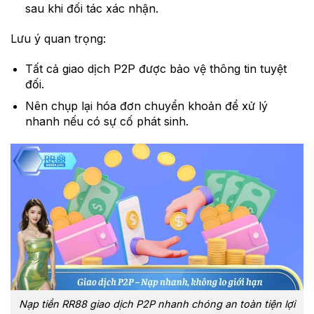
sau khi đối tác xác nhận.
Lưu ý quan trọng:
Tất cả giao dịch P2P được bảo vệ thông tin tuyệt
đối.
Nên chụp lại hóa đơn chuyển khoản để xử lý
nhanh nếu có sự cố phát sinh.
Nạp tiền RR88 giao dịch P2P nhanh chóng an toàn tiện lợi