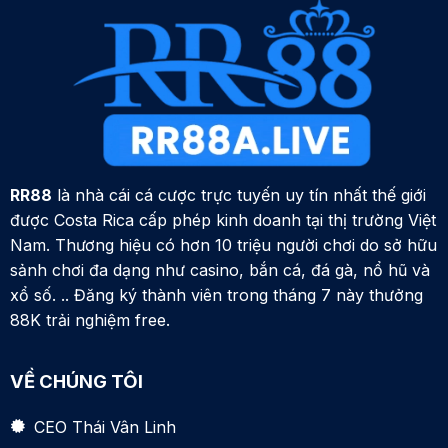
RR88
là nhà cái cá cược trực tuyến uy tín nhất thế giới
được Costa Rica cấp phép kinh doanh tại thị trường Việt
Nam. Thương hiệu có hơn 10 triệu người chơi do sở hữu
sảnh chơi đa dạng như casino, bắn cá, đá gà, nổ hũ và
xổ số. .. Đăng ký thành viên trong tháng 7 này thưởng
88K trải nghiệm free.
VỀ CHÚNG TÔI
CEO Thái Vân Linh