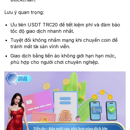
Lưu ý quan trọng:
Ưu tiên USDT TRC20 để tiết kiệm phí và đảm bảo
tốc độ giao dịch nhanh nhất.
Tuyệt đối không nhầm mạng khi chuyển coin để
tránh mất tài sản vĩnh viễn.
Giao dịch bằng tiền ảo không giới hạn hạn mức,
phù hợp cho người chơi chuyên nghiệp.