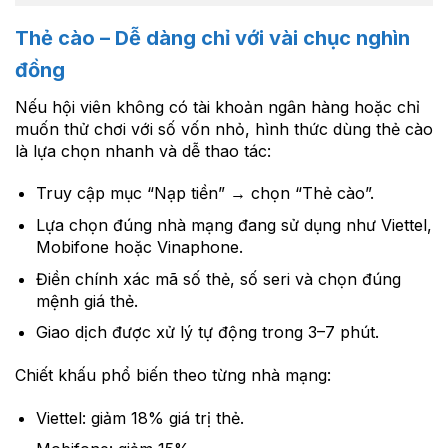
Thẻ cào – Dễ dàng chỉ với vài chục nghìn
đồng
Nếu hội viên không có tài khoản ngân hàng hoặc chỉ
muốn thử chơi với số vốn nhỏ, hình thức dùng thẻ cào
là lựa chọn nhanh và dễ thao tác:
Truy cập mục “Nạp tiền” → chọn “Thẻ cào”.
Lựa chọn đúng nhà mạng đang sử dụng như Viettel,
Mobifone hoặc Vinaphone.
Điền chính xác mã số thẻ, số seri và chọn đúng
mệnh giá thẻ.
Giao dịch được xử lý tự động trong 3–7 phút.
Chiết khấu phổ biến theo từng nhà mạng:
Viettel: giảm 18% giá trị thẻ.