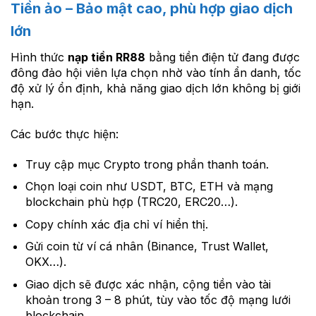
Tiền ảo – Bảo mật cao, phù hợp giao dịch
lớn
Hình thức
nạp tiền RR88
bằng tiền điện tử đang được
đông đảo hội viên lựa chọn nhờ vào tính ẩn danh, tốc
độ xử lý ổn định, khả năng giao dịch lớn không bị giới
hạn.
Các bước thực hiện:
Truy cập mục Crypto trong phần thanh toán.
Chọn loại coin như USDT, BTC, ETH và mạng
blockchain phù hợp (TRC20, ERC20…).
Copy chính xác địa chỉ ví hiển thị.
Gửi coin từ ví cá nhân (Binance, Trust Wallet,
OKX…).
Giao dịch sẽ được xác nhận, cộng tiền vào tài
khoản trong 3 – 8 phút, tùy vào tốc độ mạng lưới
blockchain.