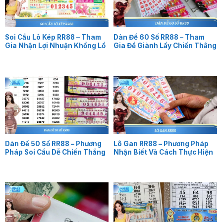
Soi Cầu Lô Kép RR88 – Tham
Dàn Đề 60 Số RR88 – Tham
Gia Nhận Lợi Nhuận Khổng Lồ
Gia Để Giành Lấy Chiến Thắng
Dàn Đề 50 Số RR88 – Phương
Lô Gan RR88 – Phương Pháp
Pháp Soi Cầu Dễ Chiến Thắng
Nhận Biết Và Cách Thực Hiện