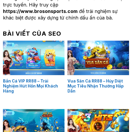
trực tuyến. Hãy truy cập
https://www.brosonsports.com
để trải nghiệm sự
khác biệt được xây dựng từ chính dấu ấn của bà.
BÀI VIẾT CỦA SEO
Bắn Cá VIP RR88 – Trải
Vua Săn Cá RR88 – Hủy Diệt
Nghiệm Hút Hồn Mọi Khách
Mục Tiêu Nhận Thưởng Hấp
Hàng
Dẫn