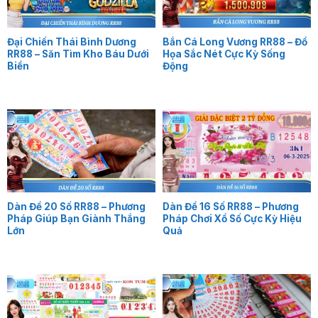
Đại Chiến Thái Bình Dương
Bắn Cá Long Vương RR88 – Đồ
RR88 – Săn Tìm Kho Báu Dưới
Họa Sắc Nét Cực Kỳ Sống
Biển
Động
Dàn Đề 20 Số RR88 – Phương
Dàn Đề 16 Số RR88 – Phương
Pháp Giúp Bạn Giành Thắng
Pháp Chơi Xổ Số Cực Kỳ Hiệu
Lớn
Quả