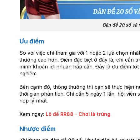
Dàn đề 20 số và n
Ưu điểm
So với việc chỉ tham gia với 1 hoặc 2 lựa chọn nh
thưởng cao hơn. Điểm đặc biệt ở đây là, chỉ cần 
mình khoản lợi nhuận hấp dẫn. Đây là ưu điểm tốt 
nghiệm.
Bên cạnh đó, thông thường thì bạn sẽ thực hiện nu
thời gian phân tích. Chỉ cần 5 ngày 1 lần, hội viê
hợp lý nhất.
Xem ngay:
Lô đề RR88 – Chơi là trúng
Nhược điểm