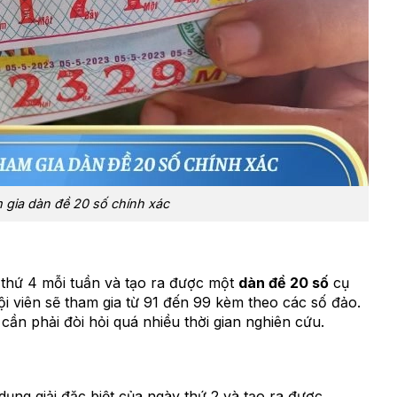
gia dàn đề 20 số chính xác
a thứ 4 mỗi tuần và tạo ra được một
dàn đề 20 số
cụ
à hội viên sẽ tham gia từ 91 đến 99 kèm theo các số đảo.
ần phải đòi hỏi quá nhiều thời gian nghiên cứu.
dụng giải đặc biệt của ngày thứ 2 và tạo ra được