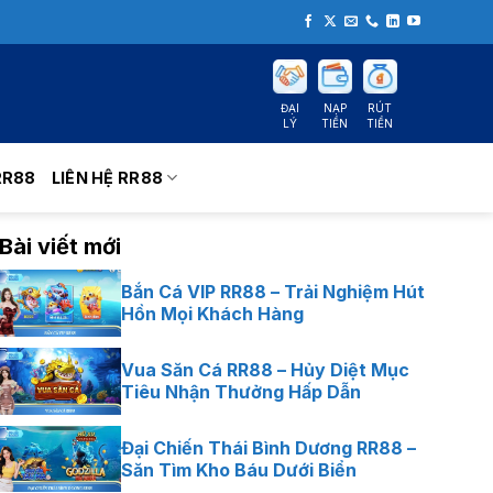
ĐẠI
NẠP
RÚT
LÝ
TIỀN
TIỀN
RR88
LIÊN HỆ RR88
Bài viết mới
Bắn Cá VIP RR88 – Trải Nghiệm Hút
Hồn Mọi Khách Hàng
Vua Săn Cá RR88 – Hủy Diệt Mục
Tiêu Nhận Thưởng Hấp Dẫn
Đại Chiến Thái Bình Dương RR88 –
Săn Tìm Kho Báu Dưới Biển