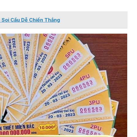
 Soi Cầu Dễ Chiến Thắng