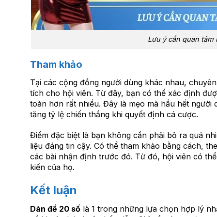
Lưu ý cần quan tâm 
Tham khảo
Tại các cộng đồng người dùng khác nhau, chuyên 
tích cho hội viên. Từ đây, bạn có thể xác định đư
toàn hơn rất nhiều. Đây là mẹo mà hầu hết người d
tăng tỷ lệ chiến thắng khi quyết định cá cược.
Điểm đặc biệt là bạn không cần phải bỏ ra quá nhi
liệu đáng tin cậy. Có thể tham khảo bằng cách, the
các bài nhận định trước đó. Từ đó, hội viên có th
kiến của họ.
Kết luận
Dàn đề 20 số
là 1 trong những lựa chọn hợp lý nh