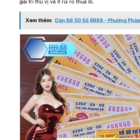
giải trí thú vị và ít rủi ro thua lỗ.
Xem thêm:
Dàn Đề 50 Số RR88 - Phương Pháp