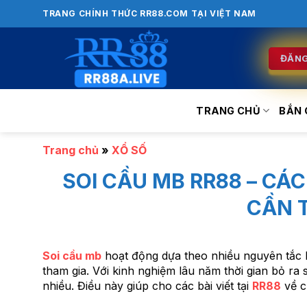
Bỏ
TRANG CHÍNH THỨC RR88.COM TẠI VIỆT NAM
qua
nội
dung
ĐĂNG
TRANG CHỦ
BẮN 
Trang chủ
»
XỔ SỐ
SOI CẦU MB RR88 – CÁ
CẦN T
Soi cầu mb
hoạt động dựa theo nhiều nguyên tắc k
tham gia. Với kinh nghiệm lâu năm thời gian bỏ ra
nhiều. Điều này giúp cho các bài viết tại
RR88
về c