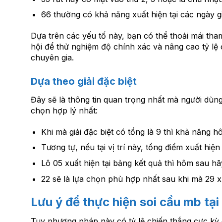
66 thường có khả năng xuất hiện tại các ngày gi
Dựa trên các yếu tố này, bạn có thể thoải mái tham
hội để thử nghiệm độ chính xác và nâng cao tỷ lệ
chuyên gia.
Dựa theo giải đặc biệt
Đây sẽ là thông tin quan trọng nhất mà người dùn
chọn hợp lý nhất:
Khi mà giải đặc biệt có tổng là 9 thì khả năng h
Tương tự, nếu tại vị trí này, tổng điểm xuất hiện 
Lô 05 xuất hiện tại bảng kết quả thì hôm sau h
22 sẽ là lựa chọn phù hợp nhất sau khi mà 29 xu
Lưu ý để thực hiện soi cầu mb tạ
Tuy phương pháp này có tỷ lệ chiến thắng cực kỳ