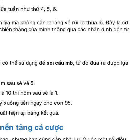
ữa tuần như thứ 4, 5, 6.
 gia mà không cần lo lắng về rủi ro thua lỗ. Đây là cơ
 chiến thắng của mình thông qua các nhận định đến từ
g có thể sử dụng để
soi cầu mb
, từ đó đưa ra được lựa
ôm sau sẽ về 5.
là 10 thì hôm sau sẽ là 1.
ãy xuống tiền ngay cho con 95.
ất hiện tại bảng kết quả.
i nền tảng cá cược
 cao, nhưng bạn cũng cần phải lưu ý đến một số điều