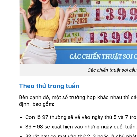
Các chiến thuật soi cầu
Theo thứ trong tuần
Bên cạnh đó, một số trường hợp khác nhau thì cá
định, bao gồm:
Con lô 97 thường sẽ về vào ngày thứ 5 và 7 tro
89 – 98 sẽ xuất hiện vào những ngày cuối tuần.
33 rất hay có mặt vào thứ 2, 3 hoặc là chủ nhật