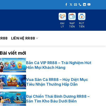
ĐẠI
NẠP
RÚT
LÝ
TIỀN
TIỀN
RR88
LIÊN HỆ RR88
Bài viết mới
Bắn Cá VIP RR88 – Trải Nghiệm Hút
Hồn Mọi Khách Hàng
Vua Săn Cá RR88 – Hủy Diệt Mục
Tiêu Nhận Thưởng Hấp Dẫn
Đại Chiến Thái Bình Dương RR88 –
Săn Tìm Kho Báu Dưới Biển