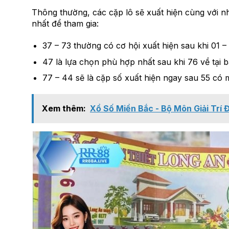
Thông thường, các cặp lô sẽ xuất hiện cùng với n
nhất để tham gia:
37 – 73 thường có cơ hội xuất hiện sau khi 01 –
47 là lựa chọn phù hợp nhất sau khi 76 về tại b
77 – 44 sẽ là cặp số xuất hiện ngay sau 55 có m
Xem thêm:
Xổ Số Miền Bắc - Bộ Môn Giải Trí 