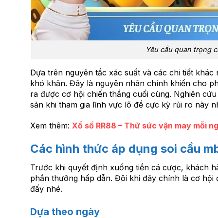
Yêu cầu quan trọng cầ
Dựa trên nguyên tắc xác suất và các chi tiết khác
khó khăn. Đây là nguyên nhân chính khiến cho ph
ra được cơ hội chiến thắng cuối cùng. Nghiên cứu k
sản khi tham gia lĩnh vực lô đề cực kỳ rủi ro này n
Xem thêm:
Xổ số RR88 – Thử sức vận may mỗi n
Các hình thức áp dụng soi cầu mb
Trước khi quyết định xuống tiền cá cược, khách h
phần thưởng hấp dẫn. Đôi khi đây chính là cơ hội
đấy nhé.
Dựa theo ngày