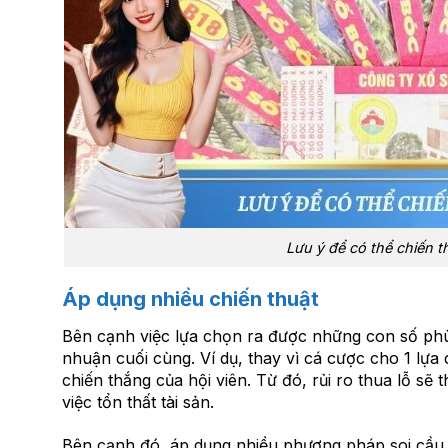
Lưu ý để có thể chiến 
Áp dụng nhiều chiến thuật
Bên cạnh việc lựa chọn ra được những con số phù 
nhuận cuối cùng. Ví dụ, thay vì cá cược cho 1 lựa
chiến thắng của hội viên. Từ đó, rủi ro thua lỗ sẽ
việc tổn thất tài sản.
Bên cạnh đó, áp dụng nhiều phương pháp soi cầu 