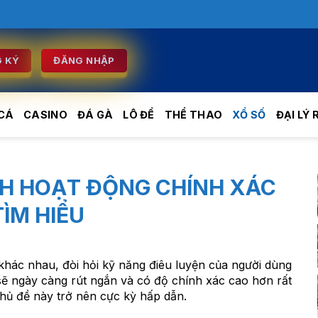
 KÝ
ĐĂNG NHẬP
CÁ
CASINO
ĐÁ GÀ
LÔ ĐỀ
THỂ THAO
XỔ SỐ
ĐẠI LÝ 
CH HOẠT ĐỘNG CHÍNH XÁC
ÌM HIỂU
hác nhau, đòi hỏi kỹ năng điêu luyện của người dùng
 sẽ ngày càng rút ngắn và có độ chính xác cao hơn rất
hủ đề này trở nên cực kỳ hấp dẫn.