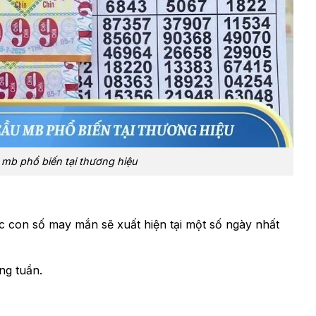
 mb phổ biến tại thương hiệu
c con số may mắn sẽ xuất hiện tại một số ngày nhất
ng tuần.
.