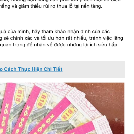
ắng và giảm thiểu rủi ro thua lỗ tại nền tảng.
t quả của mình, hãy tham khảo nhận định của các
 sẽ chính xác và tối ưu hơn rất nhiều, tránh việc lãng
 quan trọng để nhận về được những lợi ích siêu hấp
o Cách Thực Hiện Chi Tiết