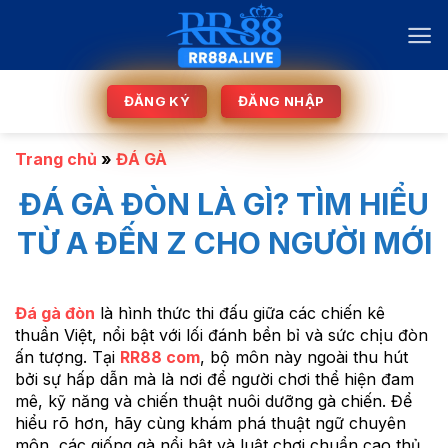
Bỏ
qua
nội
dung
ĐĂNG KÝ
ĐĂNG NHẬP
Trang chủ
»
ĐÁ GÀ
ĐÁ GÀ ĐÒN LÀ GÌ? TÌM HIỂU
TỪ A ĐẾN Z CHO NGƯỜI MỚI
Đá gà đòn
là hình thức thi đấu giữa các chiến kê
thuần Việt, nổi bật với lối đánh bền bỉ và sức chịu đòn
ấn tượng. Tại
RR88 com
, bộ môn này ngoài thu hút
bởi sự hấp dẫn mà là nơi để người chơi thể hiện đam
mê, kỹ năng và chiến thuật nuôi dưỡng gà chiến. Để
hiểu rõ hơn, hãy cùng khám phá thuật ngữ chuyên
môn, các giống gà nổi bật và luật chơi chuẩn cao thủ.