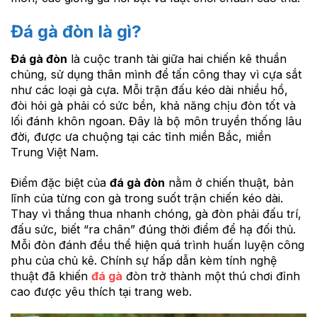
Đá gà đòn là gì?
Đá gà đòn
là cuộc tranh tài giữa hai chiến kê thuần
chủng, sử dụng thân mình để tấn công thay vì cựa sắt
như các loại gà cựa. Mỗi trận đấu kéo dài nhiều hồ,
đòi hỏi gà phải có sức bền, khả năng chịu đòn tốt và
lối đánh khôn ngoan. Đây là bộ môn truyền thống lâu
đời, được ưa chuộng tại các tỉnh miền Bắc, miền
Trung Việt Nam.
Điểm đặc biệt của
đá gà đòn
nằm ở chiến thuật, bản
lĩnh của từng con gà trong suốt trận chiến kéo dài.
Thay vì thắng thua nhanh chóng, gà đòn phải đấu trí,
đấu sức, biết “ra chân” đúng thời điểm để hạ đối thủ.
Mỗi đòn đánh đều thể hiện quá trình huấn luyện công
phu của chủ kê. Chính sự hấp dẫn kèm tính nghệ
thuật đã khiến
đá gà
đòn trở thành một thú chơi đỉnh
cao được yêu thích tại trang web.