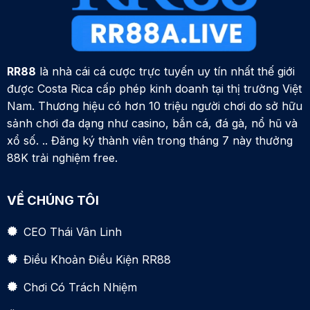
RR88
là nhà cái cá cược trực tuyến uy tín nhất thế giới
được Costa Rica cấp phép kinh doanh tại thị trường Việt
Nam. Thương hiệu có hơn 10 triệu người chơi do sở hữu
sảnh chơi đa dạng như casino, bắn cá, đá gà, nổ hũ và
xổ số. .. Đăng ký thành viên trong tháng 7 này thưởng
88K trải nghiệm free.
VỀ CHÚNG TÔI
CEO Thái Vân Linh
Điều Khoản Điều Kiện RR88
Chơi Có Trách Nhiệm