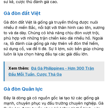
sư kê, cược thủ đánh giá cao.
Gà đòn đất Việt
Gà đòn đất Việt là giống gà truyền thống được nuôi
nhiều ở miền Bắc, nổi bật với thân hình cao lớn, xương
to và da dày. Chúng có khả năng chịu đòn vượt trội,
phù hợp với những trận chiến kéo dài nhiều hồ. Ngoài
ra, lối đánh của giống gà này thiên về đòn thế hiểm,
sử dụng cổ, vai để tì đè. Sự lì lợm, sức bền giúp chúng
luôn là lựa chọn hàng đầu tại các giải đấu lớn.
Xem thêm:
Đá Gà Philippines - Hơn 300 Trận
Đấu Mỗi Tuần, Cược Thả Ga
Gà đòn Quân lực
Đây là dòng gà có nguồn gốc lai tạo từ các giống gà
mạnh, chuyên phục vụ đấu trường chuyên nghiệp. Gà