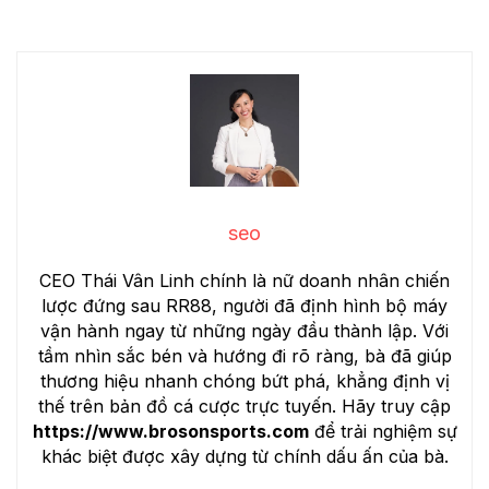
seo
CEO Thái Vân Linh chính là nữ doanh nhân chiến
lược đứng sau RR88, người đã định hình bộ máy
vận hành ngay từ những ngày đầu thành lập. Với
tầm nhìn sắc bén và hướng đi rõ ràng, bà đã giúp
thương hiệu nhanh chóng bứt phá, khẳng định vị
thế trên bản đồ cá cược trực tuyến. Hãy truy cập
https://www.brosonsports.com
để trải nghiệm sự
khác biệt được xây dựng từ chính dấu ấn của bà.