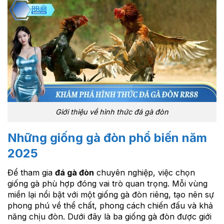
Giới thiệu về hình thức đá gà đòn
Những giống gà đòn phổ biến năm
2025
Để tham gia
đá gà đòn
chuyên nghiệp, việc chọn
giống gà phù hợp đóng vai trò quan trọng. Mỗi vùng
miền lại nổi bật với một giống gà đòn riêng, tạo nên sự
phong phú về thể chất, phong cách chiến đấu và khả
năng chịu đòn. Dưới đây là ba giống gà đòn được giới