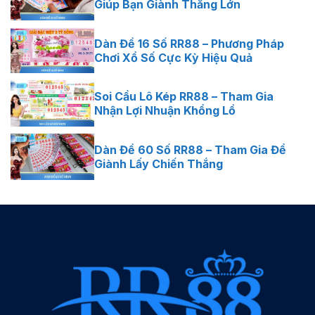
Giúp Bạn Giành Thắng Lớn
Dàn Đề 16 Số RR88 – Phương Pháp
Chơi Xổ Số Cực Kỳ Hiệu Quả
Soi Cầu Lô Kép RR88 – Tham Gia
Nhận Lợi Nhuận Khổng Lồ
Dàn Đề 60 Số RR88 – Tham Gia Để
Giành Lấy Chiến Thắng