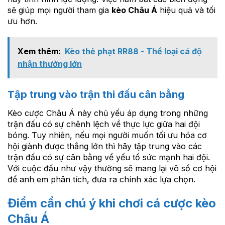
sẽ giúp mọi người tham gia
kèo Châu Á
hiệu quả và tối
ưu hơn.
Xem thêm:
Kèo thẻ phạt RR88 - Thể loại cá độ
nhận thưởng lớn
Tập trung vào trận thi đấu cân bằng
Kèo cược Châu Á này chủ yếu áp dụng trong những
trận đấu có sự chênh lệch về thực lực giữa hai đội
bóng. Tuy nhiên, nếu mọi người muốn tối ưu hóa cơ
hội giành được thắng lớn thì hãy tập trung vào các
trận đấu có sự cân bằng về yếu tố sức mạnh hai đội.
Với cuộc đấu như vậy thường sẽ mang lại vô số cơ hội
để anh em phân tích, đưa ra chính xác lựa chọn.
Điểm cần chú ý khi chơi cá cược kèo
Châu Á