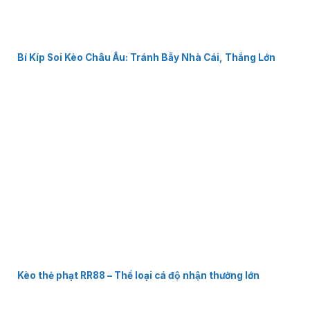
Bí Kíp Soi Kèo Châu Âu: Tránh Bẫy Nhà Cái, Thắng Lớn
Kèo thẻ phạt RR88 – Thể loại cá độ nhận thưởng lớn