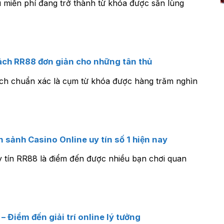
ỉu miễn phí đang trở thành từ khóa được săn lùng
Dách RR88 đơn giản cho những tân thủ
ách chuẩn xác là cụm từ khóa được hàng trăm nghìn
sảnh Casino Online uy tín số 1 hiện nay
y tín RR88 là điểm đến được nhiều bạn chơi quan
Điểm đến giải trí online lý tưởng