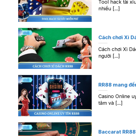
Tool hack tài x
nhiều [...]
Cách chơi Xì 
Cách chơi Xì D
người [...]
RR88 mang đến 
Casino Online u
tâm và [...]
Baccarat RR88 – 