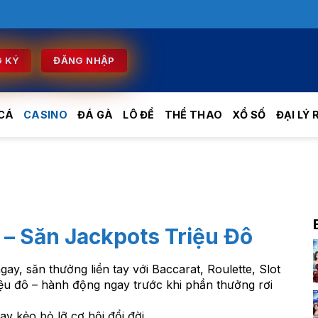
 KÝ
ĐĂNG NHẬP
CÁ
CASINO
ĐÁ GÀ
LÔ ĐỀ
THỂ THAO
XỔ SỐ
ĐẠI LÝ 
– Săn Jackpots Triệu Đô
gay, săn thưởng liền tay với Baccarat, Roulette, Slot
iệu đô – hành động ngay trước khi phần thưởng rơi
ay kẻo bỏ lỡ cơ hội đổi đời