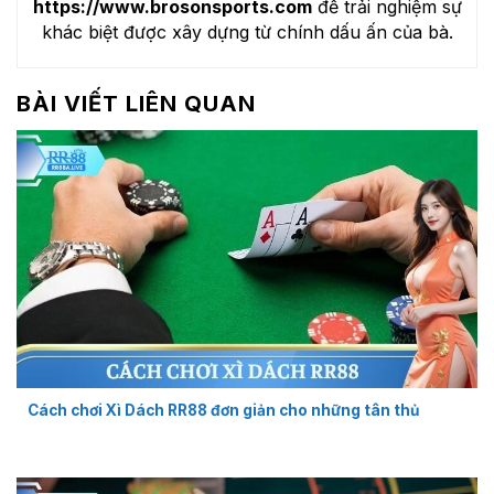
https://www.brosonsports.com
để trải nghiệm sự
khác biệt được xây dựng từ chính dấu ấn của bà.
BÀI VIẾT LIÊN QUAN
Cách chơi Xì Dách RR88 đơn giản cho những tân thủ