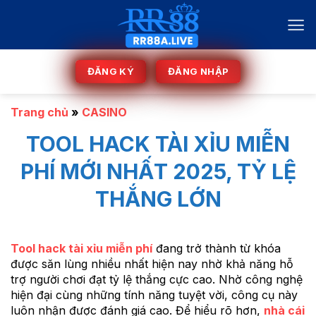
Bỏ
qua
nội
dung
ĐĂNG KÝ
ĐĂNG NHẬP
Trang chủ
»
CASINO
TOOL HACK TÀI XỈU MIỄN
PHÍ MỚI NHẤT 2025, TỶ LỆ
THẮNG LỚN
Tool hack tài xỉu miễn phí
đang trở thành từ khóa
được săn lùng nhiều nhất hiện nay nhờ khả năng hỗ
trợ người chơi đạt tỷ lệ thắng cực cao. Nhờ công nghệ
hiện đại cùng những tính năng tuyệt vời, công cụ này
luôn nhận được đánh giá cao. Để hiểu rõ hơn,
nhà cái