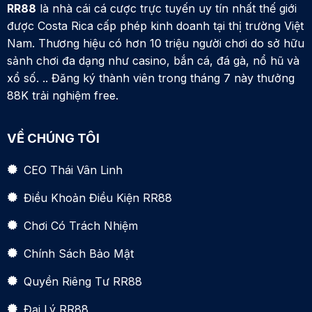
RR88
là nhà cái cá cược trực tuyến uy tín nhất thế giới
được Costa Rica cấp phép kinh doanh tại thị trường Việt
Nam. Thương hiệu có hơn 10 triệu người chơi do sở hữu
sảnh chơi đa dạng như casino, bắn cá, đá gà, nổ hũ và
xổ số. .. Đăng ký thành viên trong tháng 7 này thưởng
88K trải nghiệm free.
VỀ CHÚNG TÔI
CEO Thái Vân Linh
Điều Khoản Điều Kiện RR88
Chơi Có Trách Nhiệm
Chính Sách Bảo Mật
Quyền Riêng Tư RR88
Đại Lý RR88