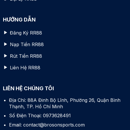
HƯỚNG DẪN
Đăng Ký RR88
Nạp Tiền RR88
Rút Tiền RR88
Liên Hệ RR88
LIÊN HỆ CHÚNG TÔI
Địa Chỉ: 88A Đinh Bộ Lĩnh, Phường 26, Quận Bình
Thạnh, TP. Hồ Chí Minh
Số Điện Thoại:
0973628491
Email:
contact@brosonsports.com