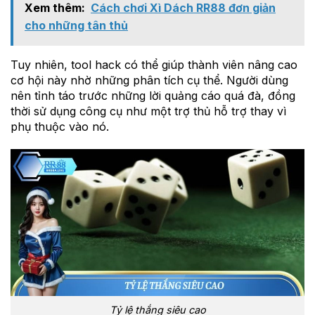
Xem thêm:
Cách chơi Xì Dách RR88 đơn giản
cho những tân thủ
Tuy nhiên, tool hack có thể giúp thành viên nâng cao
cơ hội này nhờ những phân tích cụ thể. Người dùng
nên tỉnh táo trước những lời quảng cáo quá đà, đồng
thời sử dụng công cụ như một trợ thủ hỗ trợ thay vì
phụ thuộc vào nó.
Tỷ lệ thắng siêu cao