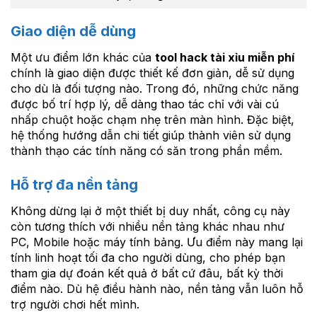
Giao diện dễ dùng
Một ưu điểm lớn khác của
tool hack tài xỉu miễn phí
chính là giao diện được thiết kế đơn giản, dễ sử dụng
cho dù là đối tượng nào. Trong đó, những chức năng
được bố trí hợp lý, dễ dàng thao tác chỉ với vài cú
nhấp chuột hoặc chạm nhẹ trên màn hình. Đặc biệt,
hệ thống hướng dẫn chi tiết giúp thành viên sử dụng
thành thạo các tính năng có săn trong phần mềm.
Hỗ trợ đa nền tảng
Không dừng lại ở một thiết bị duy nhất, công cụ này
còn tương thích với nhiều nền tảng khác nhau như
PC, Mobile hoặc máy tính bảng. Ưu điểm này mang lại
tính linh hoạt tối đa cho người dùng, cho phép bạn
tham gia dự đoán kết quả ở bất cứ đâu, bất kỳ thời
điểm nào. Dù hệ điều hành nào, nền tảng vẫn luôn hỗ
trợ người chơi hết mình.