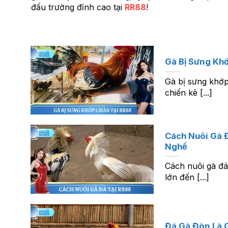
đấu trường đỉnh cao tại
RR88
!
Gà Bị Sưng Kh
Gà bị sưng khớ
chiến kê [...]
Cách Nuôi Gà Đ
Nghề
Cách nuôi gà đá
lớn đến [...]
Đá Gà Đòn Là 