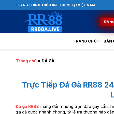
Bỏ
TRANG CHÍNH THỨC RR88.COM TẠI VIỆT NAM
qua
nội
dung
ĐĂNG
TRANG CHỦ
BẮN 
Trang chủ
»
ĐÁ GÀ
Trực Tiếp
Đá Gà RR88
24
Đá gà RR88
mang đến những trận đấu gay cấn, hìn
gia cá cược nhanh chóng, tỷ lệ trả thưởng hấp dẫ