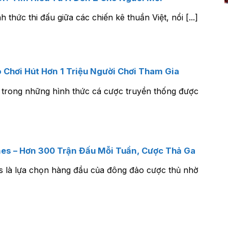
h thức thi đấu giữa các chiến kê thuần Việt, nổi [...]
ò Chơi Hút Hơn 1 Triệu Người Chơi Tham Gia
t trong những hình thức cá cược truyền thống được
nes – Hơn 300 Trận Đấu Mỗi Tuần, Cược Thả Ga
es là lựa chọn hàng đầu của đông đảo cược thủ nhờ