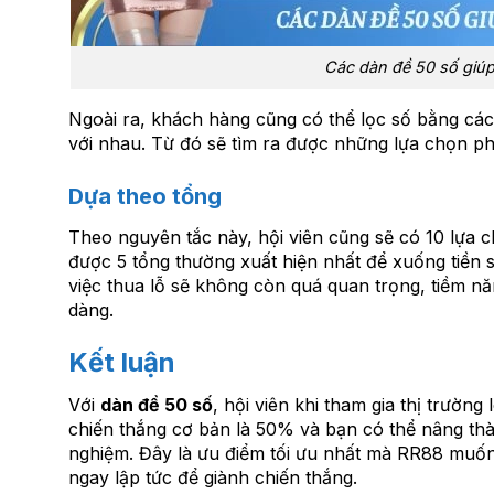
Các dàn đề 50 số giúp
Ngoài ra, khách hàng cũng có thể lọc số bằng các
với nhau. Từ đó sẽ tìm ra được những lựa chọn ph
Dựa theo tổng
Theo nguyên tắc này, hội viên cũng sẽ có 10 lựa 
được 5 tổng thường xuất hiện nhất để xuống tiền sẽ
việc thua lỗ sẽ không còn quá quan trọng, tiềm nă
dàng.
Kết luận
Với
dàn đề 50 số
, hội viên khi tham gia thị trường
chiến thắng cơ bản là 50% và bạn có thể nâng t
nghiệm. Đây là ưu điểm tối ưu nhất mà RR88 muốn
ngay lập tức để giành chiến thắng.