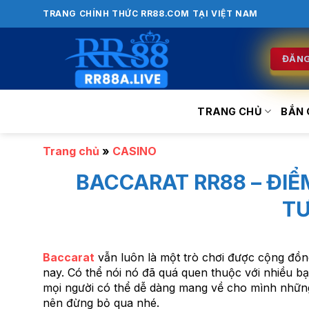
Bỏ
TRANG CHÍNH THỨC RR88.COM TẠI VIỆT NAM
qua
nội
dung
ĐĂNG
TRANG CHỦ
BẮN 
Trang chủ
»
CASINO
BACCARAT RR88 – ĐIỂM 
TƯ
Baccarat
vẫn luôn là một trò chơi được cộng đồ
nay. Có thể nói nó đã quá quen thuộc với nhiều bạ
mọi người có thể dễ dàng mang về cho mình những
nên đừng bỏ qua nhé.