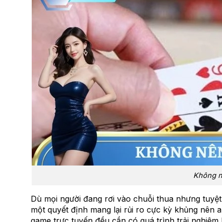
Không nê
Dù mọi người đang rơi vào chuỗi thua nhưng tuyệt 
một quyết định mang lại rủi ro cực kỳ khủng nên an
game trực tuyến đều cần có quá trình trải nghiệm