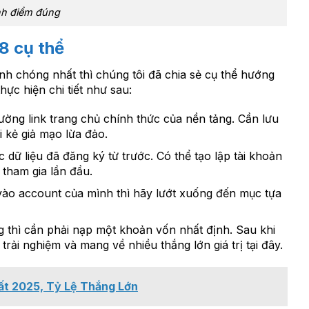
nh điểm đúng
 cụ thể
nh chóng nhất thì chúng tôi đã chia sẻ cụ thể hướng
hực hiện chi tiết như sau:
ờng link trang chủ chính thức của nền tảng. Cần lưu
 kẻ giả mạo lừa đảo.
dữ liệu đã đăng ký từ trước. Có thể tạo lập tài khoản
 tham gia lần đầu.
vào account của mình thì hãy lướt xuống đến mục tựa
thì cần phải nạp một khoản vốn nhất định. Sau khi
trải nghiệm và mang về nhiều thắng lớn giá trị tại đây.
hất 2025, Tỷ Lệ Thắng Lớn