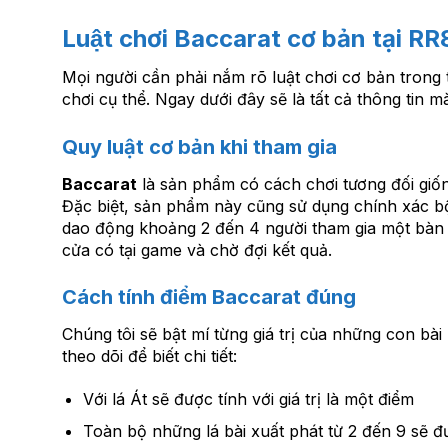
Luật chơi Baccarat cơ bản tại R
Mọi người cần phải nắm rõ luật chơi cơ bản tron
chơi cụ thể. Ngay dưới đây sẽ là tất cả thông tin
Quy luật cơ bản khi tham gia
Baccarat
là sản phẩm có cách chơi tương đối giống 
Đặc biệt, sản phẩm này cũng sử dụng chính xác b
dao động khoảng 2 đến 4 người tham gia một bàn c
cửa có tại game và chờ đợi kết quả.
Cách tính điểm Baccarat đúng
Chúng tôi sẽ bật mí từng giá trị của những con bài
theo dõi để biết chi tiết:
Với lá Át sẽ được tính với giá trị là một điểm
Toàn bộ những lá bài xuất phát từ 2 đến 9 sẽ đư