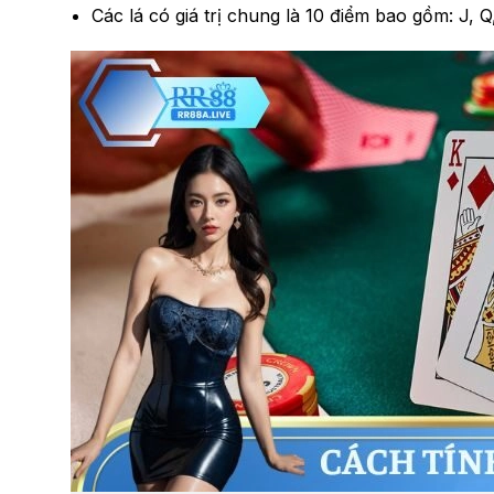
Các lá có giá trị chung là 10 điểm bao gồm: J, Q