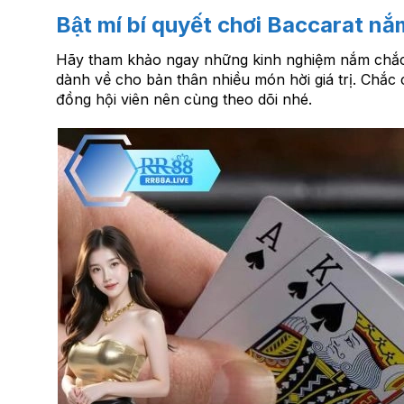
Bật mí bí quyết chơi Baccarat nắ
Hãy tham khảo ngay những kinh nghiệm nắm chắc
dành về cho bản thân nhiều món hời giá trị. Chắc 
đồng hội viên nên cùng theo dõi nhé.