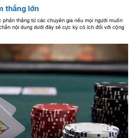
m thắng lớn
 phần thắng từ các chuyên gia nếu mọi người muốn
chắn nội dung dưới đây sẽ cực kỳ có ích đối với cộng