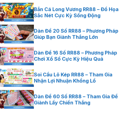
Bắn Cá Long Vương RR88 – Đồ Họa
Sắc Nét Cực Kỳ Sống Động
Dàn Đề 20 Số RR88 – Phương Pháp
Giúp Bạn Giành Thắng Lớn
Dàn Đề 16 Số RR88 – Phương Pháp
Chơi Xổ Số Cực Kỳ Hiệu Quả
Soi Cầu Lô Kép RR88 – Tham Gia
Nhận Lợi Nhuận Khổng Lồ
Dàn Đề 60 Số RR88 – Tham Gia Để
Giành Lấy Chiến Thắng