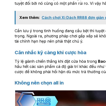
tuyệt đối bởi nó cũng có một phần rủi ro. Vì vậy h
Xem thêm:
Cách chơi Xì Dách RR88 đơn giản 
Cần lưu ý trong tình huống đang cầu bệt thì tuyệ
trọng. Ngoài ra, phương pháp chơi gấp xếp sẽ khô
tài chính hạn hẹp nên phải thật chú ý.
Cân nhắc kỹ càng khi cược hòa
Tỷ lệ giành chiến thắng khi đặt cửa hòa trong
Bac
hầu hết các sản phẩm cá độ giải trí khác đều như 
cược để không phải hối hận dù mức trả thưởng củ
Không nên chọn all in