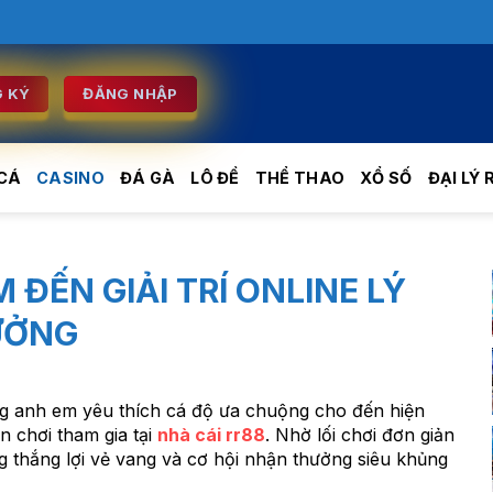
 KÝ
ĐĂNG NHẬP
CÁ
CASINO
ĐÁ GÀ
LÔ ĐỀ
THỂ THAO
XỔ SỐ
ĐẠI LÝ 
ĐẾN GIẢI TRÍ ONLINE LÝ
ỞNG
ng anh em yêu thích cá độ ưa chuộng cho đến hiện
n chơi tham gia tại
nhà cái rr88
. Nhờ lối chơi đơn giản
 thắng lợi vẻ vang và cơ hội nhận thưởng siêu khủng