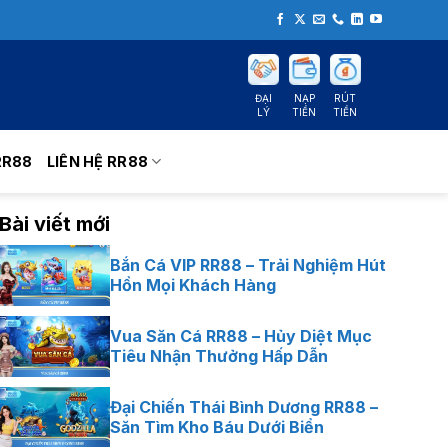
ĐẠI
NẠP
RÚT
LÝ
TIỀN
TIỀN
RR88
LIÊN HỆ RR88
Bài viết mới
Bắn Cá VIP RR88 – Trải Nghiệm Hút
Hồn Mọi Khách Hàng
Vua Săn Cá RR88 – Hủy Diệt Mục
Tiêu Nhận Thưởng Hấp Dẫn
Đại Chiến Thái Bình Dương RR88 –
Săn Tìm Kho Báu Dưới Biển