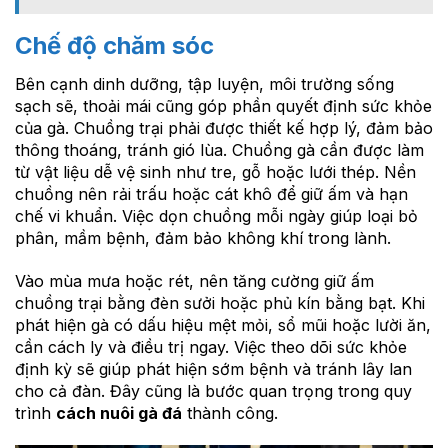
Chế độ chăm sóc
Bên cạnh dinh dưỡng, tập luyện, môi trường sống
sạch sẽ, thoải mái cũng góp phần quyết định sức khỏe
của gà. Chuồng trại phải được thiết kế hợp lý, đảm bảo
thông thoáng, tránh gió lùa. Chuồng gà cần được làm
từ vật liệu dễ vệ sinh như tre, gỗ hoặc lưới thép. Nền
chuồng nên rải trấu hoặc cát khô để giữ ấm và hạn
chế vi khuẩn. Việc dọn chuồng mỗi ngày giúp loại bỏ
phân, mầm bệnh, đảm bảo không khí trong lành.
Vào mùa mưa hoặc rét, nên tăng cường giữ ấm
chuồng trại bằng đèn sưởi hoặc phủ kín bằng bạt. Khi
phát hiện gà có dấu hiệu mệt mỏi, sổ mũi hoặc lười ăn,
cần cách ly và điều trị ngay. Việc theo dõi sức khỏe
định kỳ sẽ giúp phát hiện sớm bệnh và tránh lây lan
cho cả đàn. Đây cũng là bước quan trọng trong quy
trình
cách nuôi gà đá
thành công.