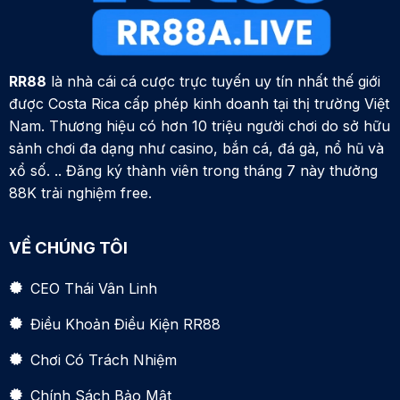
RR88
là nhà cái cá cược trực tuyến uy tín nhất thế giới
được Costa Rica cấp phép kinh doanh tại thị trường Việt
Nam. Thương hiệu có hơn 10 triệu người chơi do sở hữu
sảnh chơi đa dạng như casino, bắn cá, đá gà, nổ hũ và
xổ số. .. Đăng ký thành viên trong tháng 7 này thưởng
88K trải nghiệm free.
VỀ CHÚNG TÔI
CEO Thái Vân Linh
Điều Khoản Điều Kiện RR88
Chơi Có Trách Nhiệm
Chính Sách Bảo Mật