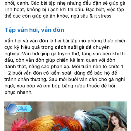
phổi, cánh. Các bài tập nhẹ nhưng đều đặn sẽ giúp gà
linh hoạt, không bị ì ạch khi thi đấu. Đặc biệt, việc tập
thể dục còn giúp gà ăn khỏe, ngủ sâu & ít stress.
Tập vần hơi, vần đòn
Vần hơi và vần đòn là hai bài tập mô phỏng thực chiến
cực kỳ hiệu quả trong
cách nuôi gà đá
chuyên
nghiệp. Vần hơi giúp gà luyện thở, tăng sức bền khi thi
đấu, còn vần đòn giúp chiến kê làm quen với đòn
đánh thật, nâng cao phản xạ. Mỗi tuần nên tổ chức 1
– 2 buổi vần đòn có kiểm soát, dùng đồ bảo hộ để
tránh chấn thương. Sau mỗi buổi vần cần cho gà nghỉ
ngơi, xoa bóp và om bóp bằng rượu thuốc để hồi
phục nhanh.