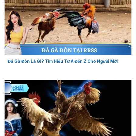
Đá Gà Đòn Là Gì? Tìm Hiểu Từ A Đến Z Cho Người Mới