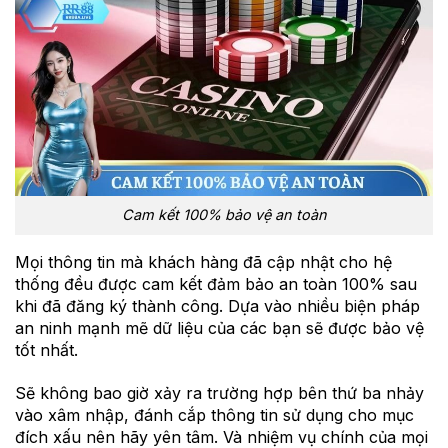
Cam kết 100% bảo vệ an toàn
Mọi thông tin mà khách hàng đã cập nhật cho hệ
thống đều được cam kết đảm bảo an toàn 100% sau
khi đã đăng ký thành công. Dựa vào nhiều biện pháp
an ninh mạnh mẽ dữ liệu của các bạn sẽ được bảo vệ
tốt nhất.
Sẽ không bao giờ xảy ra trường hợp bên thứ ba nhảy
vào xâm nhập, đánh cắp thông tin sử dụng cho mục
đích xấu nên hãy yên tâm. Và nhiệm vụ chính của mọi