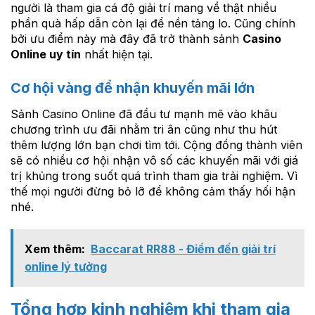
người là tham gia cá độ giải trí mang về thật nhiều
phần quà hấp dẫn còn lại để nền tảng lo. Cũng chính
bởi ưu điểm này mà đây đã trở thành sảnh
Casino
Online uy tín
nhất hiện tại.
Cơ hội vàng để nhận khuyến mãi lớn
Sảnh Casino Online đã đầu tư mạnh mẽ vào khâu
chương trình ưu đãi nhằm tri ân cũng như thu hút
thêm lượng lớn bạn chơi tìm tới. Cộng đồng thành viên
sẽ có nhiều cơ hội nhận vô số các khuyến mãi với giá
trị khủng trong suốt quá trình tham gia trải nghiệm. Vì
thế mọi người đừng bỏ lỡ để không cảm thấy hối hận
nhé.
Xem thêm:
Baccarat RR88 - Điểm đến giải trí
online lý tưởng
Tổng hợp kinh nghiệm khi tham gia