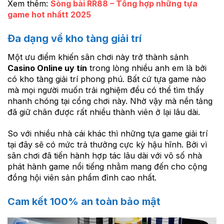
Xem thêm:
Sòng bài RR88 – Tổng hợp những tựa
game hot nhấtt 2025
Đa dạng về kho tàng giải trí
Một ưu điểm khiến sân chơi này trở thành sảnh
Casino Online uy tín
trong lòng nhiều anh em là bởi
có kho tàng giải trí phong phú. Bất cứ tựa game nào
mà mọi người muốn trải nghiệm đều có thể tìm thấy
nhanh chóng tại cổng chơi này. Nhờ vậy mà nền tảng
đã giữ chân được rất nhiều thành viên ở lại lâu dài.
So với nhiều nhà cái khác thì những tựa game giải trí
tại đây sẽ có mức trả thưởng cực kỳ hậu hĩnh. Bởi vì
sân chơi đã tiến hành hợp tác lâu dài với vô số nhà
phát hành game nổi tiếng nhằm mang đến cho cộng
đồng hội viên sản phẩm đỉnh cao nhất.
Cam kết 100% an toàn bảo mật