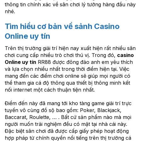
thông tin chính xác về sân chơi lý tưởng hàng đầu này
nhé.
Tìm hiểu cơ bản về sảnh Casino
Online uy tín
Trên thị trường giải trí hiện nay xuất hiện rất nhiều sân
chơi cung cấp nhiều trò chơi thú vị. Trong đó,
c
asino
Online uy tín
RR88
được đông đảo anh em yêu thích
và lựa chọn nhiều nhất trong thời điểm hiện tại. Việc
mang đến các điểm chơi online sẽ giúp mọi người có
thể tham gia cá độ thông qua thiết bị thông minh kết
nối internet một cách thuận tiện nhất.
Điểm đến này đã mang tới kho tàng game giải trí trực
tuyến vô cùng đồ sộ bao gồm: Poker, Blackjack,
Baccarat, Roulette, … . Bất cứ sản phẩm nào mà mọi
người muốn trải nghiệm đều có mặt tại nhà cái này.
Đặc biệt sân chơi đã được cấp giấy phép hoạt động
hợp pháp từ chính quyền nổi tiếng trên thị trường cá