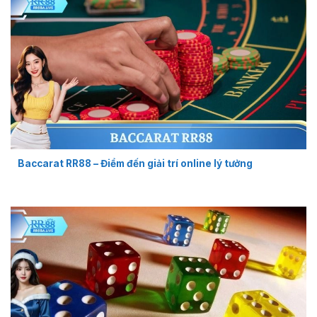
Baccarat RR88 – Điểm đến giải trí online lý tưởng