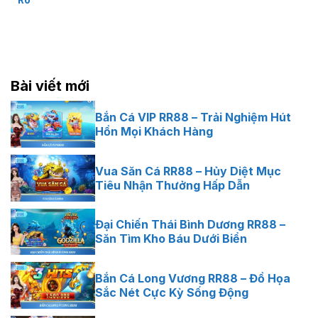
Bài viết mới
Bắn Cá VIP RR88 – Trải Nghiệm Hút
Hồn Mọi Khách Hàng
Vua Săn Cá RR88 – Hủy Diệt Mục
Tiêu Nhận Thưởng Hấp Dẫn
Đại Chiến Thái Bình Dương RR88 –
Săn Tìm Kho Báu Dưới Biển
Bắn Cá Long Vương RR88 – Đồ Họa
Sắc Nét Cực Kỳ Sống Động