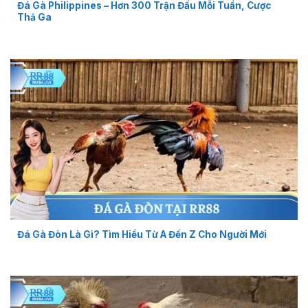
Đá Gà Philippines – Hơn 300 Trận Đấu Mỗi Tuần, Cược
Thả Ga
Đá Gà Đòn Là Gì? Tìm Hiểu Từ A Đến Z Cho Người Mới