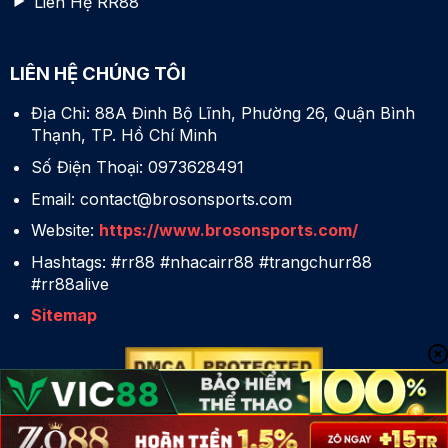
Liên Hệ RR88
LIÊN HỆ CHÚNG TÔI
Địa Chỉ: 88A Đinh Bộ Lĩnh, Phường 26, Quận Bình
Thạnh, TP. Hồ Chí Minh
Số Điện Thoại:
0973628491
Email:
contact@brosonsports.com
Website:
https://www.brosonsports.com/
Hashtags:
#rr88 #nhacairr88 #trangchurr88
#rr88alive
Sitemap
Copyright 2025 © RR88 - Reverse