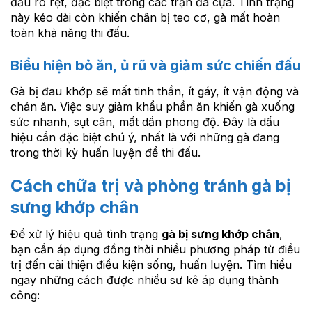
đấu rõ rệt, đặc biệt trong các trận đá cựa. Tình trạng
này kéo dài còn khiến chân bị teo cơ, gà mất hoàn
toàn khả năng thi đấu.
Biểu hiện bỏ ăn, ủ rũ và giảm sức chiến đấu
Gà bị đau khớp sẽ mất tinh thần, ít gáy, ít vận động và
chán ăn. Việc suy giảm khẩu phần ăn khiến gà xuống
sức nhanh, sụt cân, mất dần phong độ. Đây là dấu
hiệu cần đặc biệt chú ý, nhất là với những gà đang
trong thời kỳ huấn luyện để thi đấu.
Cách chữa trị và phòng tránh gà bị
sưng khớp chân
Để xử lý hiệu quả tình trạng
gà bị sưng khớp chân
,
bạn cần áp dụng đồng thời nhiều phương pháp từ điều
trị đến cải thiện điều kiện sống, huấn luyện. Tìm hiểu
ngay những cách được nhiều sư kê áp dụng thành
công: