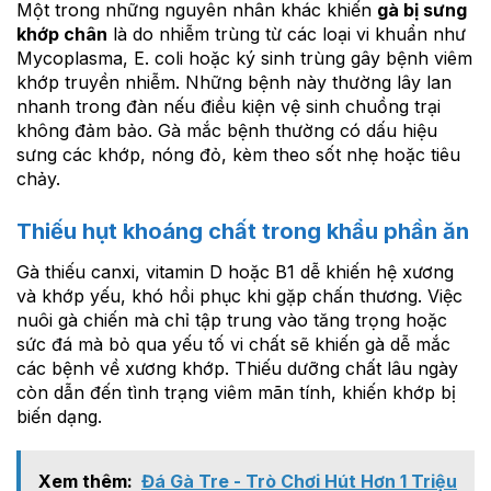
Một trong những nguyên nhân khác khiến
gà bị sưng
khớp chân
là do nhiễm trùng từ các loại vi khuẩn như
Mycoplasma, E. coli hoặc ký sinh trùng gây bệnh viêm
khớp truyền nhiễm. Những bệnh này thường lây lan
nhanh trong đàn nếu điều kiện vệ sinh chuồng trại
không đảm bảo. Gà mắc bệnh thường có dấu hiệu
sưng các khớp, nóng đỏ, kèm theo sốt nhẹ hoặc tiêu
chảy.
Thiếu hụt khoáng chất trong khẩu phần ăn
Gà thiếu canxi, vitamin D hoặc B1 dễ khiến hệ xương
và khớp yếu, khó hồi phục khi gặp chấn thương. Việc
nuôi gà chiến mà chỉ tập trung vào tăng trọng hoặc
sức đá mà bỏ qua yếu tố vi chất sẽ khiến gà dễ mắc
các bệnh về xương khớp. Thiếu dưỡng chất lâu ngày
còn dẫn đến tình trạng viêm mãn tính, khiến khớp bị
biến dạng.
Xem thêm:
Đá Gà Tre - Trò Chơi Hút Hơn 1 Triệu