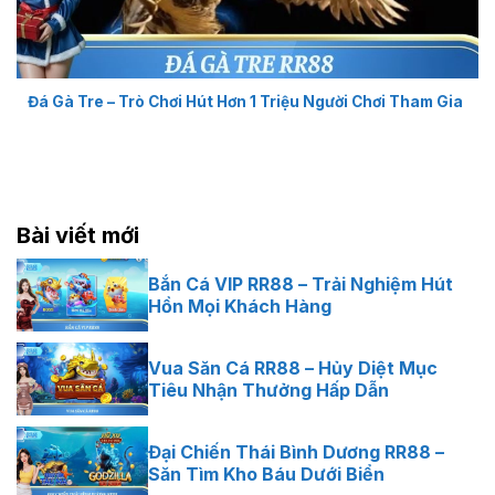
Đá Gà Tre – Trò Chơi Hút Hơn 1 Triệu Người Chơi Tham Gia
Bài viết mới
Bắn Cá VIP RR88 – Trải Nghiệm Hút
Hồn Mọi Khách Hàng
Vua Săn Cá RR88 – Hủy Diệt Mục
Tiêu Nhận Thưởng Hấp Dẫn
Đại Chiến Thái Bình Dương RR88 –
Săn Tìm Kho Báu Dưới Biển