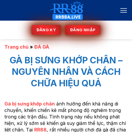
Bỏ
qua
nội
dung
ĐĂNG KÝ
ĐĂNG NHẬP
Trang chủ
»
ĐÁ GÀ
GÀ BỊ SƯNG KHỚP CHÂN –
NGUYÊN NHÂN VÀ CÁCH
CHỮA HIỆU QUẢ
Gà bị sưng khớp chân
ảnh hưởng đến khả năng di
chuyển, khiến chiến kê mất phong độ nghiêm trọng
trong các trận đấu. Tình trạng này nếu không phát
hiện, xử lý sớm sẽ khiến gà suy giảm thể lực, thậm chí
liệt chân. Tại
RR88
, rất nhiều người chơi đá gà đã chia