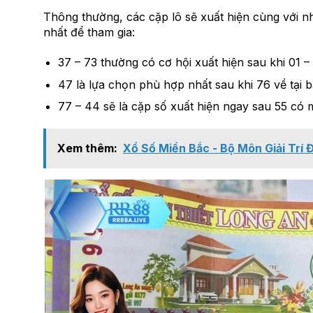
Thông thường, các cặp lô sẽ xuất hiện cùng với n
nhất để tham gia:
37 – 73 thường có cơ hội xuất hiện sau khi 01 –
47 là lựa chọn phù hợp nhất sau khi 76 về tại b
77 – 44 sẽ là cặp số xuất hiện ngay sau 55 có m
Xem thêm:
Xổ Số Miền Bắc - Bộ Môn Giải Trí 