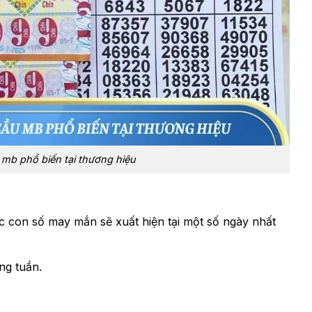
 mb phổ biến tại thương hiệu
c con số may mắn sẽ xuất hiện tại một số ngày nhất
ng tuần.
.