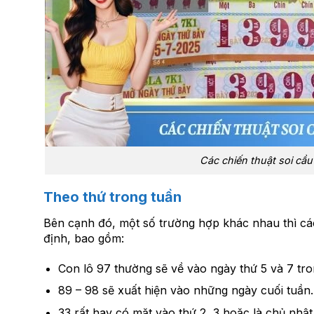
Các chiến thuật soi cầu
Theo thứ trong tuần
Bên cạnh đó, một số trường hợp khác nhau thì cá
định, bao gồm:
Con lô 97 thường sẽ về vào ngày thứ 5 và 7 tro
89 – 98 sẽ xuất hiện vào những ngày cuối tuần.
33 rất hay có mặt vào thứ 2, 3 hoặc là chủ nhật