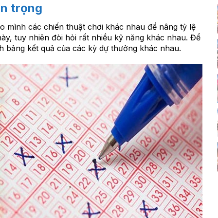
n trọng
ho mình các chiến thuật chơi khác nhau để nâng tỷ lệ
y, tuy nhiên đòi hỏi rất nhiều kỹ năng khác nhau. Để
ch bảng kết quả của các kỳ dự thưởng khác nhau.