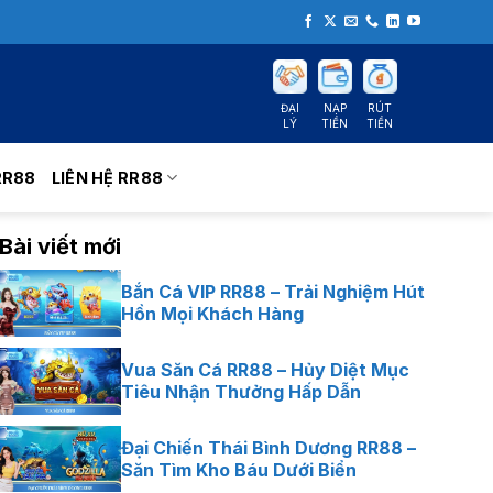
ĐẠI
NẠP
RÚT
LÝ
TIỀN
TIỀN
RR88
LIÊN HỆ RR88
Bài viết mới
Bắn Cá VIP RR88 – Trải Nghiệm Hút
Hồn Mọi Khách Hàng
Vua Săn Cá RR88 – Hủy Diệt Mục
Tiêu Nhận Thưởng Hấp Dẫn
Đại Chiến Thái Bình Dương RR88 –
Săn Tìm Kho Báu Dưới Biển