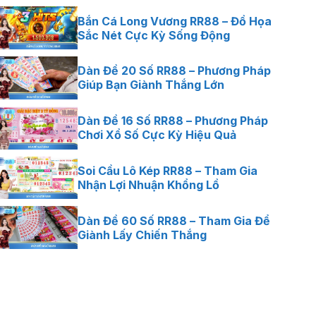
Bắn Cá Long Vương RR88 – Đồ Họa
Sắc Nét Cực Kỳ Sống Động
Dàn Đề 20 Số RR88 – Phương Pháp
Giúp Bạn Giành Thắng Lớn
Dàn Đề 16 Số RR88 – Phương Pháp
Chơi Xổ Số Cực Kỳ Hiệu Quả
Soi Cầu Lô Kép RR88 – Tham Gia
Nhận Lợi Nhuận Khổng Lồ
Dàn Đề 60 Số RR88 – Tham Gia Để
Giành Lấy Chiến Thắng