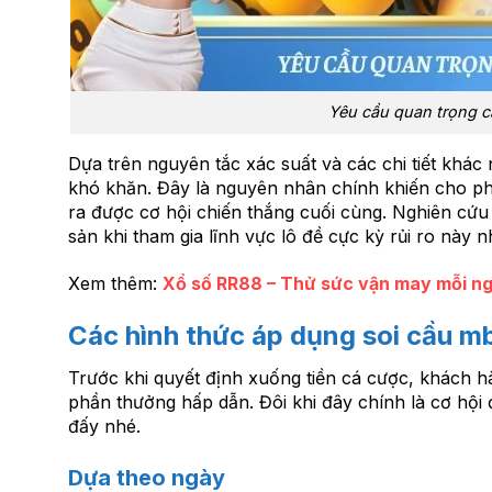
Yêu cầu quan trọng cầ
Dựa trên nguyên tắc xác suất và các chi tiết khác
khó khăn. Đây là nguyên nhân chính khiến cho ph
ra được cơ hội chiến thắng cuối cùng. Nghiên cứu k
sản khi tham gia lĩnh vực lô đề cực kỳ rủi ro này n
Xem thêm:
Xổ số RR88 – Thử sức vận may mỗi n
Các hình thức áp dụng soi cầu mb
Trước khi quyết định xuống tiền cá cược, khách h
phần thưởng hấp dẫn. Đôi khi đây chính là cơ hội
đấy nhé.
Dựa theo ngày