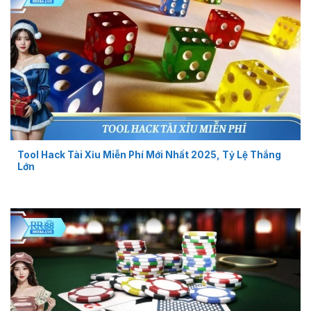
Tool Hack Tài Xỉu Miễn Phí Mới Nhất 2025, Tỷ Lệ Thắng
Lớn