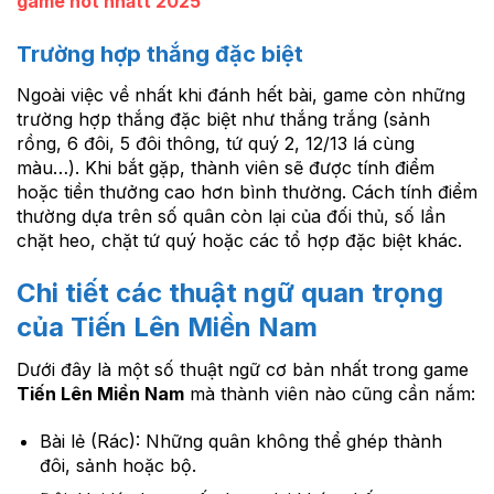
game hot nhấtt 2025
Trường hợp thắng đặc biệt
Ngoài việc về nhất khi đánh hết bài, game còn những
trường hợp thắng đặc biệt như thắng trắng (sảnh
rồng, 6 đôi, 5 đôi thông, tứ quý 2, 12/13 lá cùng
màu…). Khi bắt gặp, thành viên sẽ được tính điểm
hoặc tiền thưởng cao hơn bình thường. Cách tính điểm
thường dựa trên số quân còn lại của đối thủ, số lần
chặt heo, chặt tứ quý hoặc các tổ hợp đặc biệt khác.
Chi tiết các thuật ngữ quan trọng
của Tiến Lên Miền Nam
Dưới đây là một số thuật ngữ cơ bản nhất trong game
Tiến Lên Miền Nam
mà thành viên nào cũng cần nắm:
Bài lẻ (Rác): Những quân không thể ghép thành
đôi, sảnh hoặc bộ.