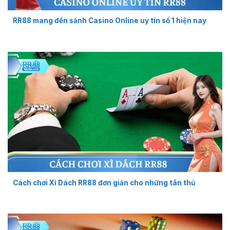
RR88 mang đến sảnh Casino Online uy tín số 1 hiện nay
Cách chơi Xì Dách RR88 đơn giản cho những tân thủ