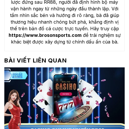
lược đứng sau RR88, người đã định hình bộ máy
vận hành ngay từ những ngày đầu thành lập. Với
tầm nhìn sắc bén và hướng đi rõ ràng, bà đã giúp
thương hiệu nhanh chóng bứt phá, khẳng định vị
thế trên bản đồ cá cược trực tuyến. Hãy truy cập
https://www.brosonsports.com
để trải nghiệm sự
khác biệt được xây dựng từ chính dấu ấn của bà.
BÀI VIẾT LIÊN QUAN