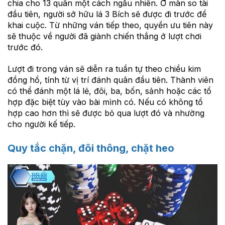
chia cho 13 quân một cách ngẫu nhiên. Ở màn so tài
đầu tiên, người sở hữu lá 3 Bích sẽ được đi trước để
khai cuộc. Từ những ván tiếp theo, quyền ưu tiên này
sẽ thuộc về người đã giành chiến thắng ở lượt chơi
trước đó.
Lượt đi trong ván sẽ diễn ra tuần tự theo chiều kim
đồng hồ, tính từ vị trí đánh quân đầu tiên. Thành viên
có thể đánh một lá lẻ, đôi, ba, bốn, sảnh hoặc các tổ
hợp đặc biệt tùy vào bài mình có. Nếu có không tổ
hợp cao hơn thì sẽ được bỏ qua lượt đó và nhường
cho người kế tiếp.
Quy tắc chặn, đôi thông, chặt heo