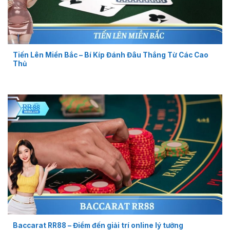
Tiến Lên Miền Bắc – Bí Kíp Đánh Đâu Thắng Từ Các Cao
Thủ
Baccarat RR88 – Điểm đến giải trí online lý tưởng