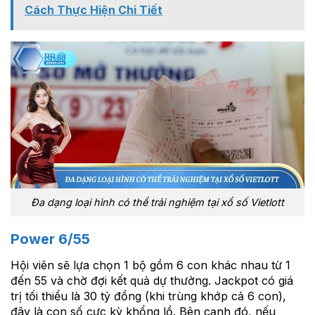
Cách Thực Hiện Chi Tiết
Đa dạng loại hình có thể trải nghiệm tại xổ số Vietlott
Power 6/55
Hội viên sẽ lựa chọn 1 bộ gồm 6 con khác nhau từ 1
đến 55 và chờ đợi kết quả dự thưởng. Jackpot có giá
trị tối thiểu là 30 tỷ đồng (khi trùng khớp cả 6 con),
đây là con số cực kỳ khổng lồ. Bên cạnh đó, nếu