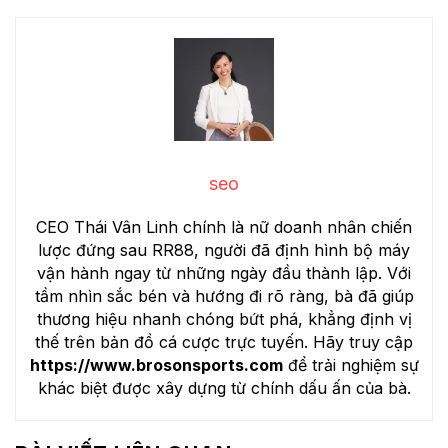
seo
CEO Thái Vân Linh chính là nữ doanh nhân chiến
lược đứng sau RR88, người đã định hình bộ máy
vận hành ngay từ những ngày đầu thành lập. Với
tầm nhìn sắc bén và hướng đi rõ ràng, bà đã giúp
thương hiệu nhanh chóng bứt phá, khẳng định vị
thế trên bản đồ cá cược trực tuyến. Hãy truy cập
https://www.brosonsports.com
để trải nghiệm sự
khác biệt được xây dựng từ chính dấu ấn của bà.