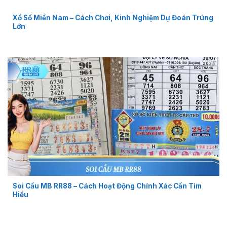
Xổ Số Miền Nam – Cách Chơi, Kinh Nghiệm Dự Đoán Trúng
Lớn
Soi Cầu MB RR88 – Cách Hoạt Động Chính Xác Cần Tìm
Hiểu