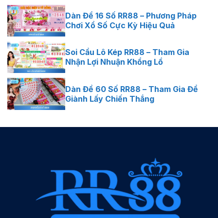
Dàn Đề 16 Số RR88 – Phương Pháp
Chơi Xổ Số Cực Kỳ Hiệu Quả
Soi Cầu Lô Kép RR88 – Tham Gia
Nhận Lợi Nhuận Khổng Lồ
Dàn Đề 60 Số RR88 – Tham Gia Để
Giành Lấy Chiến Thắng